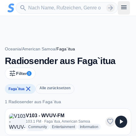
Zum Hauptinhalt springen
Sender suchen
menu
search
arrow_forward
Oceania
/
American Samoa
/
Faga`itua
Radiosender aus Faga`itua
tune
Filter
1
close
Alle zurücksetzen
Faga`itua
1 Radiosender aus Faga`itua
1 Radiosender aus Faga`itua
V103 - WVUV-FM
favorite
play_arrow
103.1 FM · Faga`itua, American Samoa
radio stations
radio stations
radio stations
Community
Entertainment
Information
more genres for V103 - WVUV-FM
+2
more