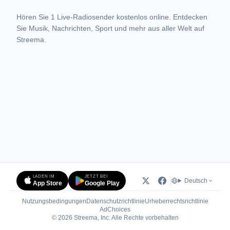
Hören Sie 1 Live-Radiosender kostenlos online. Entdecken
Sie Musik, Nachrichten, Sport und mehr aus aller Welt auf
Streema.
LADEN IM
JETZT BEI
Deutsch
App Store
Google Play
Nutzungsbedingungen
Datenschutzrichtlinie
Urheberrechtsrichtlinie
(öffnet in neuem Tab)
AdChoices
© 2026 Streema, Inc. Alle Rechte vorbehalten