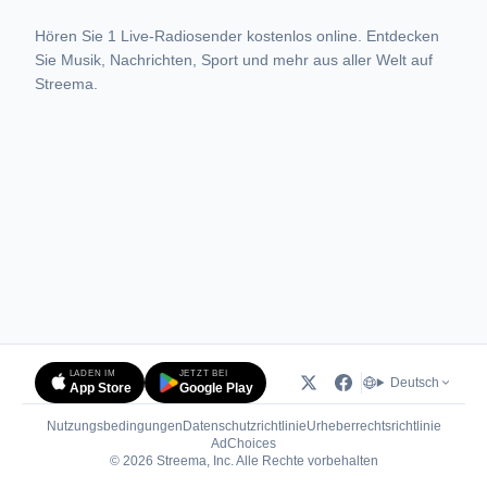
Hören Sie 1 Live-Radiosender kostenlos online. Entdecken
Sie Musik, Nachrichten, Sport und mehr aus aller Welt auf
Streema.
LADEN IM
JETZT BEI
Deutsch
App Store
Google Play
Nutzungsbedingungen
Datenschutzrichtlinie
Urheberrechtsrichtlinie
(öffnet in neuem Tab)
AdChoices
© 2026 Streema, Inc. Alle Rechte vorbehalten