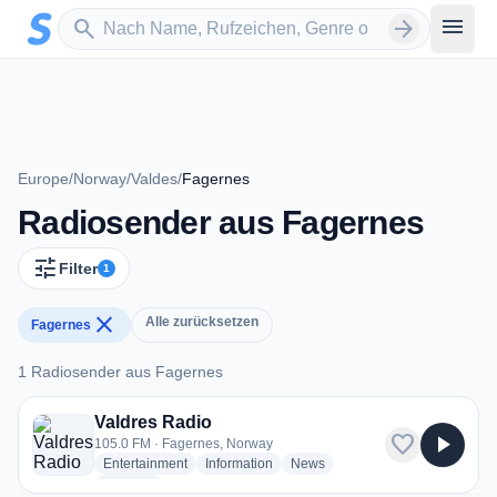
Zum Hauptinhalt springen
Sender suchen
menu
search
arrow_forward
Europe
/
Norway
/
Valdes
/
Fagernes
Radiosender aus Fagernes
tune
Filter
1
close
Alle zurücksetzen
Fagernes
1 Radiosender aus Fagernes
1 Radiosender aus Fagernes
Valdres Radio
favorite
play_arrow
105.0 FM · Fagernes, Norway
radio stations
radio stations
radio stations
Entertainment
Information
News
more genres for Valdres Radio
+1
more