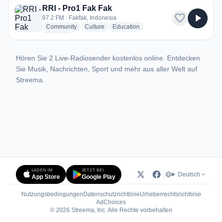
RRI - Pro1 Fak Fak
favorite
play_arrow
97.2 FM · Fakfak, Indonesia
radio stations
radio stations
radio stations
Community
Culture
Education
more genres for RRI - Pro1 Fak Fak
+2
more
Hören Sie 2 Live-Radiosender kostenlos online. Entdecken
Sie Musik, Nachrichten, Sport und mehr aus aller Welt auf
Streema.
LADEN IM
JETZT BEI
Deutsch
App Store
Google Play
Nutzungsbedingungen
Datenschutzrichtlinie
Urheberrechtsrichtlinie
(öffnet in neuem Tab)
AdChoices
© 2026 Streema, Inc. Alle Rechte vorbehalten