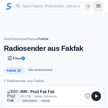
Zum Hauptinhalt springen
Sender suchen
menu
search
arrow_forward
Asia
/
Indonesia
/
Papua
/
Fakfak
Radiosender aus Fakfak
tune
Filter
1
close
Alle zurücksetzen
Fakfak
2 Radiosender aus Fakfak
2 Radiosender aus Fakfak
RRI - Pro2 Fak Fak
favorite
play_arrow
99.0 FM · Fakfak, Indonesia
radio stations
radio stations
Information
Variety