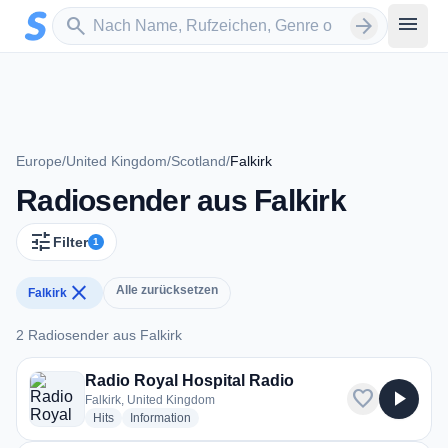
Zum Hauptinhalt springen
Sender suchen
menu
search
arrow_forward
Europe
/
United Kingdom
/
Scotland
/
Falkirk
Radiosender aus Falkirk
tune
Filter
1
close
Alle zurücksetzen
Falkirk
2 Radiosender aus Falkirk
2 Radiosender aus Falkirk
Radio Royal Hospital Radio
favorite
play_arrow
Falkirk, United Kingdom
radio stations
radio stations
Hits
Information