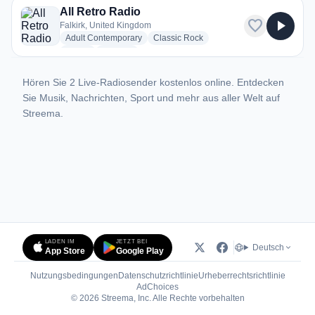
All Retro Radio
favorite
play_arrow
Falkirk, United Kingdom
radio stations
radio stations
Adult Contemporary
Classic Rock
radio stations
more genres for All Retro Radio
Oldies
+1
more
Hören Sie 2 Live-Radiosender kostenlos online. Entdecken
Sie Musik, Nachrichten, Sport und mehr aus aller Welt auf
Streema.
LADEN IM
JETZT BEI
Deutsch
App Store
Google Play
Nutzungsbedingungen
Datenschutzrichtlinie
Urheberrechtsrichtlinie
(öffnet in neuem Tab)
AdChoices
© 2026 Streema, Inc. Alle Rechte vorbehalten