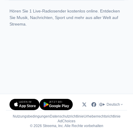
Hören Sie 1 Live-Radiosender kostenlos online. Entdecken
Sie Musik, Nachrichten, Sport und mehr aus aller Welt auf
Streema.
LADEN IM
JETZT BEI
Deutsch
App Store
Google Play
Nutzungsbedingungen
Datenschutzrichtlinie
Urheberrechtsrichtlinie
(öffnet in neuem Tab)
AdChoices
© 2026 Streema, Inc. Alle Rechte vorbehalten