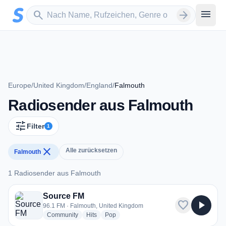
Zum Hauptinhalt springen
Sender suchen
menu
search
arrow_forward
Europe
/
United Kingdom
/
England
/
Falmouth
Radiosender aus Falmouth
tune
Filter
1
close
Alle zurücksetzen
Falmouth
1 Radiosender aus Falmouth
1 Radiosender aus Falmouth
Source FM
favorite
play_arrow
96.1 FM · Falmouth, United Kingdom
radio stations
radio stations
radio stations
Community
Hits
Pop