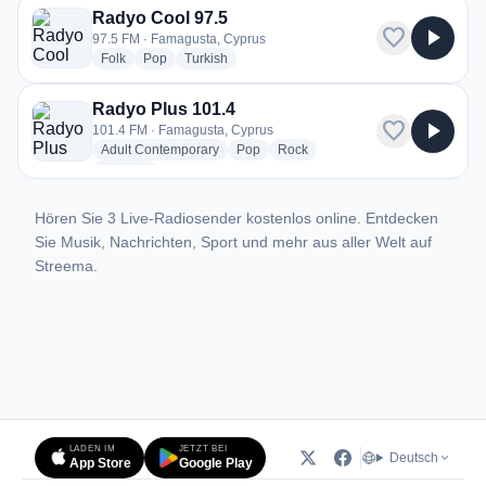
Radyo Cool 97.5
favorite
play_arrow
97.5 FM · Famagusta, Cyprus
radio stations
radio stations
radio stations
Folk
Pop
Turkish
Radyo Plus 101.4
favorite
play_arrow
101.4 FM · Famagusta, Cyprus
radio stations
radio stations
radio stations
Adult Contemporary
Pop
Rock
more genres for Radyo Plus 101.4
+2
more
Hören Sie 3 Live-Radiosender kostenlos online. Entdecken
Sie Musik, Nachrichten, Sport und mehr aus aller Welt auf
Streema.
LADEN IM
JETZT BEI
Deutsch
App Store
Google Play