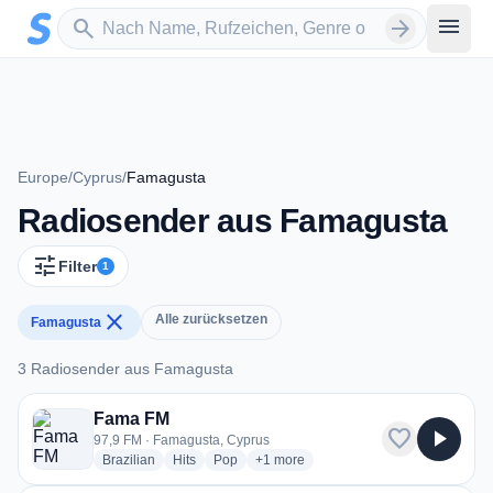
Zum Hauptinhalt springen
Sender suchen
menu
search
arrow_forward
Europe
/
Cyprus
/
Famagusta
Radiosender aus Famagusta
tune
Filter
1
close
Alle zurücksetzen
Famagusta
3 Radiosender aus Famagusta
3 Radiosender aus Famagusta
Fama FM
favorite
play_arrow
97,9 FM · Famagusta, Cyprus
radio stations
radio stations
radio stations
more genres for Fama FM
Brazilian
Hits
Pop
+1
more