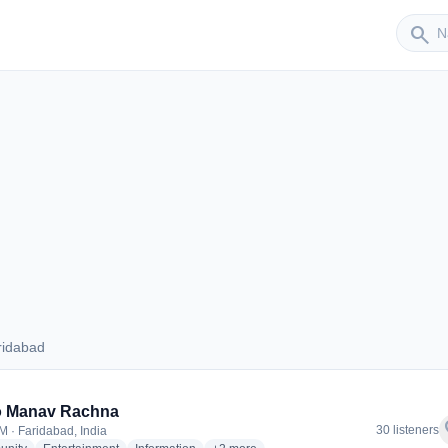
Sender
search
ridabad
Faridabad
o Manav Rachna
f
30 listeners
M · Faridabad, India