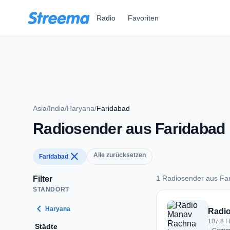
Zum Hauptinhalt springen
Radio
Favoriten
Asia
/
India
/
Haryana
/
Faridabad
Radiosender aus Faridabad
close
Alle zurücksetzen
Faridabad
1 Radiosender aus Fa
Filter
STANDORT
1 Radiosender aus 
chevron_left
Haryana
Radi
107.8 F
Städte