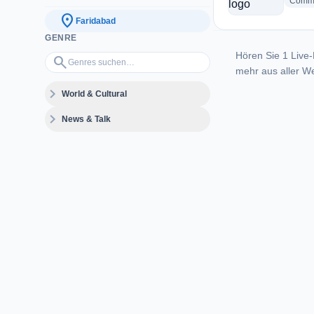
Commu
location_on
Faridabad
GENRE
Hören Sie 1 Live-
Genres suchen…
search
mehr aus aller We
expand_more
World & Cultural
expand_more
News & Talk