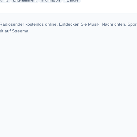
radio stations
radio stations
radio stations
more genres for Radio Manav Rachna
nity
Entertainment
Information
+2
more
Radiosender kostenlos online. Entdecken Sie Musik, Nachrichten, Spor
lt auf Streema.