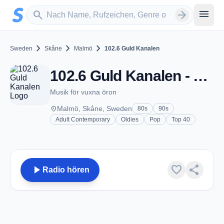
Zum Hauptinhalt springen
Sender suchen
menu
search
arrow_forward
chevron_right
chevron_right
chevron_right
Sweden
Skåne
Malmö
102.6 Guld Kanalen
102.6 Guld Kanalen - FM 102.6 - Malmö
Musik för vuxna öron
place
Malmö, Skåne, Sweden
80s
90s
Adult Contemporary
Oldies
Pop
Top 40
play_arrow
favorite
share
Radio hören