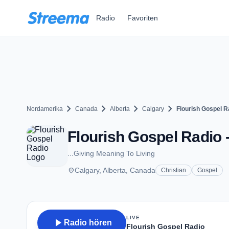
Zum Hauptinhalt springen
Radio
Favoriten
chevron_right
chevron_right
chevron_right
chevron_right
Nordamerika
Canada
Alberta
Calgary
Flourish Gospel R
Flourish Gospel Radio 
...Giving Meaning To Living
place
Calgary, Alberta, Canada
Christian
Gospel
LIVE
play_arrow
Radio hören
Flourish Gospel Radio