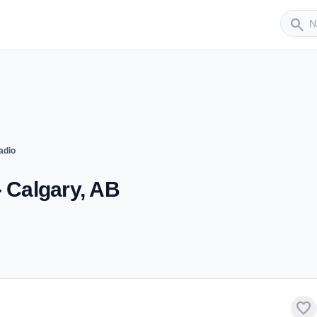
Sender
search
adio
- Calgary, AB
favorite