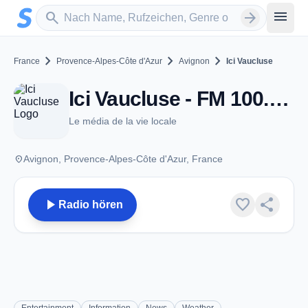
Zum Hauptinhalt springen
Sender suchen
menu
search
arrow_forward
chevron_right
chevron_right
chevron_right
France
Provence-Alpes-Côte d'Azur
Avignon
Ici Vaucluse
Ici Vaucluse - FM 100.4 - Avignon
Le média de la vie locale
place
Avignon, Provence-Alpes-Côte d'Azur, France
play_arrow
favorite
share
Radio hören