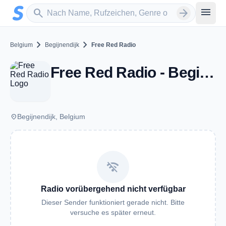
Zum Hauptinhalt springen
Sender suchen
menu
search
arrow_forward
chevron_right
chevron_right
Belgium
Begijnendijk
Free Red Radio
Free Red Radio - Begijnendijk
place
Begijnendijk, Belgium
wifi_off
Radio vorübergehend nicht verfügbar
Dieser Sender funktioniert gerade nicht. Bitte
versuche es später erneut.