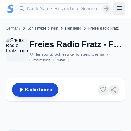
Zum Hauptinhalt springen
Sender suchen
menu
search
arrow_forward
chevron_right
chevron_right
chevron_right
Germany
Schleswig-Holstein
Flensburg
Freies Radio Fratz
Freies Radio Fratz - FM 98.5 - Flensburg
place
Flensburg, Schleswig-Holstein, Germany
Information
News
play_arrow
favorite
share
Radio hören