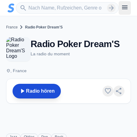
Zum Hauptinhalt springen
Sender suchen
menu
search
arrow_forward
chevron_right
France
Radio Poker Dream'S
Radio Poker Dream'S
La radio du moment
place
, France
play_arrow
favorite
share
Radio hören