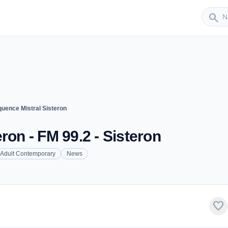
Sender
search
quence Mistral Sisteron
ron - FM 99.2 - Sisteron
Adult Contemporary
News
favorite