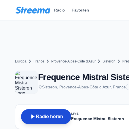
Zum Hauptinhalt springen
Radio
Favoriten
chevron_right
chevron_right
chevron_right
chevron_right
Europa
France
Provence-Alpes-Côte d'Azur
Sisteron
Fre
Frequence Mistral Siste
place
Sisteron, Provence-Alpes-Côte d'Azur, France
LIVE
play_arrow
Radio hören
Frequence Mistral Sisteron