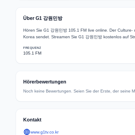
Über G1 강원민방
Hören Sie G1 강원민방 105.1 FM live online. Der Culture-
Korea sendet. Streamen Sie G1 강원민방 kostenlos auf Str
FREQUENZ
105.1 FM
Hörerbewertungen
Noch keine Bewertungen. Seien Sie der Erste, der seine Me
Kontakt
language
www.g1tv.co.kr