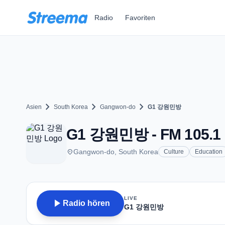
Zum Hauptinhalt springen
Radio
Favoriten
chevron_right
chevron_right
chevron_right
Asien
South Korea
Gangwon-do
G1 강원민방
G1 강원민방 - FM 105.1 
place
Gangwon-do, South Korea
Culture
Education
LIVE
play_arrow
Radio hören
G1 강원민방