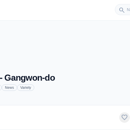
Sender
search
- Gangwon-do
News
Variety
favorite