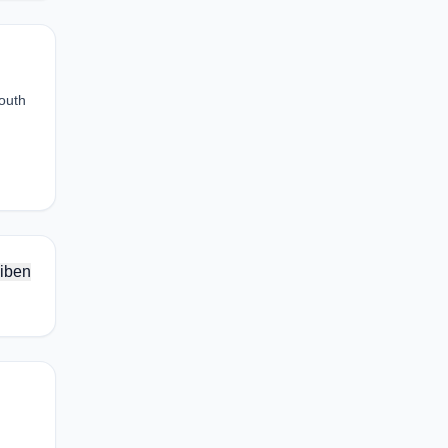
outh
iben