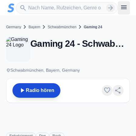
Zum Hauptinhalt springen
Sender suchen
menu
search
arrow_forward
chevron_right
chevron_right
chevron_right
Germany
Bayern
Schwabmünchen
Gaming 24
Gaming 24 - Schwabmünchen
place
Schwabmünchen, Bayern, Germany
play_arrow
favorite
share
Radio hören