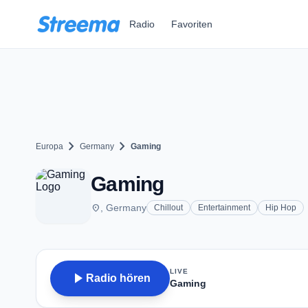
Zum Hauptinhalt springen
Radio
Favoriten
chevron_right
chevron_right
Europa
Germany
Gaming
Gaming
place
, Germany
Chillout
Entertainment
Hip Hop
LIVE
play_arrow
Radio hören
Gaming