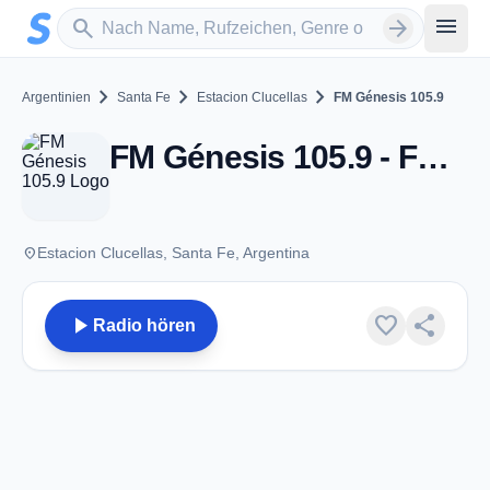
Zum Hauptinhalt springen
Sender suchen
menu
search
arrow_forward
chevron_right
chevron_right
chevron_right
Argentinien
Santa Fe
Estacion Clucellas
FM Génesis 105.9
FM Génesis 105.9 - FM 105.9 - Estacion Clucellas
place
Estacion Clucellas, Santa Fe, Argentina
play_arrow
favorite
share
Radio hören