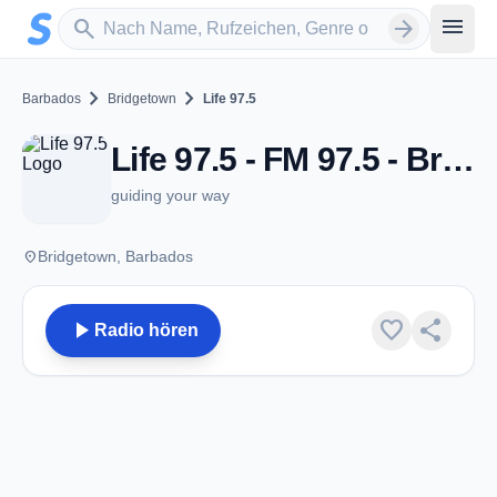
Zum Hauptinhalt springen
Sender suchen
menu
search
arrow_forward
chevron_right
chevron_right
Barbados
Bridgetown
Life 97.5
Life 97.5 - FM 97.5 - Bridgetown
guiding your way
place
Bridgetown, Barbados
play_arrow
favorite
share
Radio hören