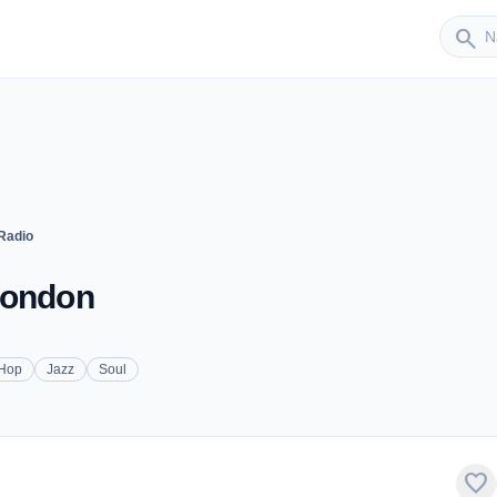
Sender
search
Radio
London
 Hop
Jazz
Soul
favorite