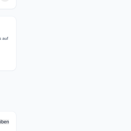
s auf
iben