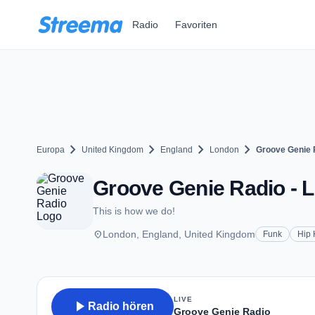
Zum Hauptinhalt springen
Radio
Favoriten
chevron_right
chevron_right
chevron_right
chevron_right
Europa
United Kingdom
England
London
Groove Genie 
Groove Genie Radio - 
This is how we do!
place
London, England, United Kingdom
Funk
Hip
LIVE
play_arrow
Radio hören
Groove Genie Radio