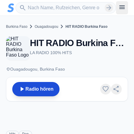
Zum Hauptinhalt springen
Sender suchen
menu
search
arrow_forward
chevron_right
chevron_right
Burkina Faso
Ouagadougou
HIT RADIO Burkina Faso
HIT RADIO Burkina Faso - FM 87.7 - Ouagadougou
LA RADIO 100% HITS
place
Ouagadougou, Burkina Faso
play_arrow
favorite
share
Radio hören