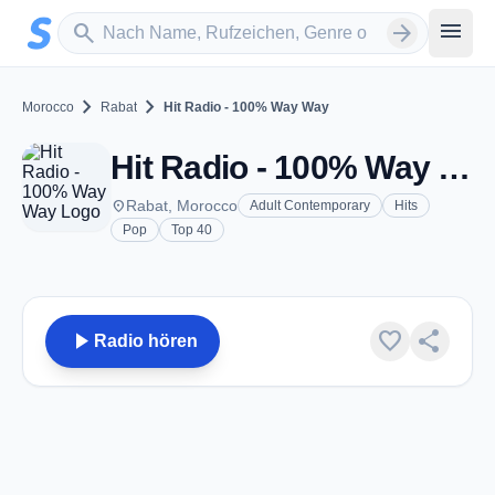
Zum Hauptinhalt springen
Sender suchen
menu
search
arrow_forward
chevron_right
chevron_right
Morocco
Rabat
Hit Radio - 100% Way Way
Hit Radio - 100% Way Way - Rabat
place
Rabat, Morocco
Adult Contemporary
Hits
Pop
Top 40
play_arrow
favorite
share
Radio hören