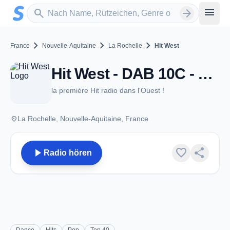
Zum Hauptinhalt springen
Sender suchen
menu
search
arrow_forward
chevron_right
chevron_right
chevron_right
France
Nouvelle-Aquitaine
La Rochelle
Hit West
Hit West - DAB 10C - La Rochelle
la première Hit radio dans l'Ouest !
place
La Rochelle, Nouvelle-Aquitaine, France
play_arrow
favorite
share
Radio hören