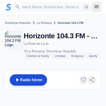
Zum Hauptinhalt springen
Sender suchen
menu
search
arrow_forward
chevron_right
chevron_right
Dominican Republic
La Romana
Horizonte 104.3 FM
Horizonte 104.3 FM - FM 104.3 - La Romana
La Ruta de La fe
place
La Romana, Dominican Republic
Children & Family
Christian
Religious
Variety
play_arrow
favorite
share
Radio hören