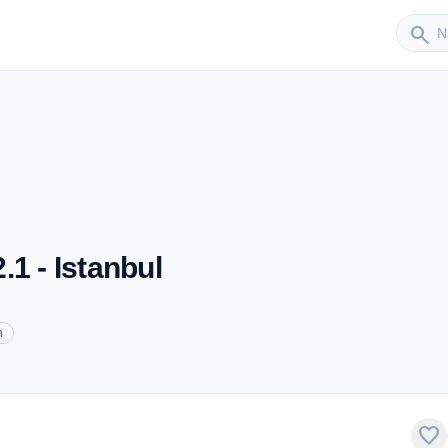
Sender
search
1 - Istanbul
h
favorite