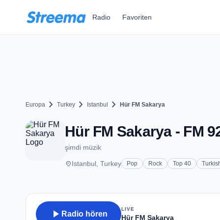
Zum Hauptinhalt springen
Radio
Favoriten
chevron_right
chevron_right
chevron_right
Europa
Turkey
Istanbul
Hür FM Sakarya
Hür FM Sakarya - FM 92.
şimdi müzik
place
Istanbul, Turkey
Pop
Rock
Top 40
Turkis
LIVE
play_arrow
Radio hören
Hür FM Sakarya