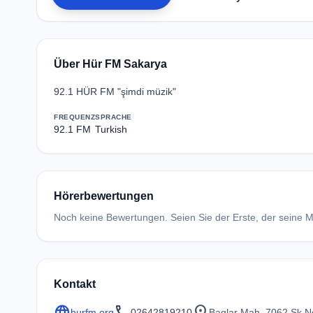
Über Hür FM Sakarya
92.1 HÜR FM "şimdi müzik"
FREQUENZ
SPRACHE
92.1 FM
Turkish
Hörerbewertungen
Noch keine Bewertungen. Seien Sie der Erste, der seine Me
Kontakt
language
call
location_on
hurfm.org
02642819210
Baglar Mah. 7062 Sk N