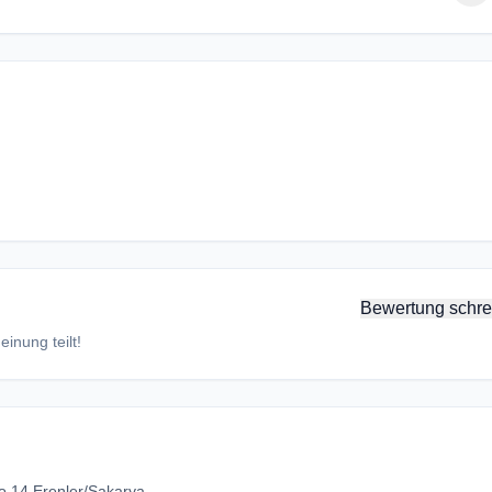
Bewertung schre
inung teilt!
o 14 Erenler/Sakarya