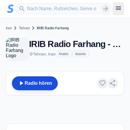
Zum Hauptinhalt springen
Sender suchen
menu
search
arrow_forward
chevron_right
chevron_right
Iran
Tehran
IRIB Radio Farhang
IRIB Radio Farhang - FM 106.0 - Tehran
place
Tehran, Iran
Arabic
Islamic
play_arrow
favorite
share
Radio hören