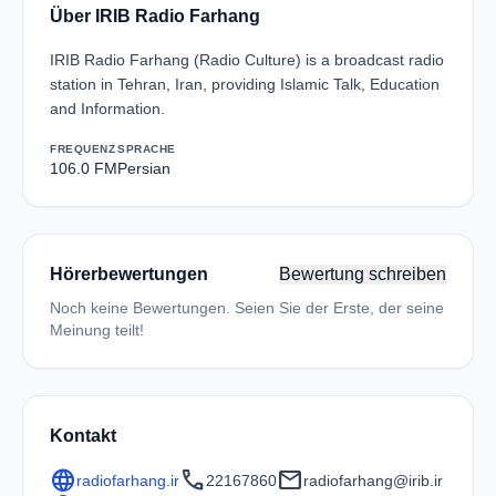
Über IRIB Radio Farhang
IRIB Radio Farhang (Radio Culture) is a broadcast radio
station in Tehran, Iran, providing Islamic Talk, Education
and Information.
FREQUENZ
SPRACHE
106.0 FM
Persian
Hörerbewertungen
Bewertung schreiben
Noch keine Bewertungen. Seien Sie der Erste, der seine
Meinung teilt!
Kontakt
language
call
mail
radiofarhang.ir
22167860
radiofarhang@irib.ir