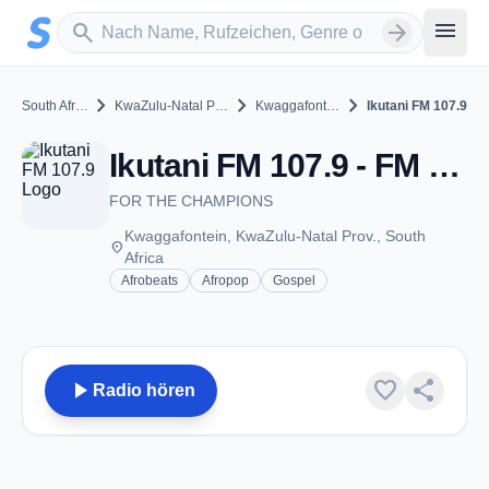
Zum Hauptinhalt springen
Sender suchen
menu
search
arrow_forward
chevron_right
chevron_right
chevron_right
South Africa
KwaZulu-Natal Prov.
Kwaggafontein
Ikutani FM 107.9
Ikutani FM 107.9 - FM 107.9 - Kwaggafontein
FOR THE CHAMPIONS
Kwaggafontein, KwaZulu-Natal Prov., South
place
Africa
Afrobeats
Afropop
Gospel
play_arrow
favorite
share
Radio hören