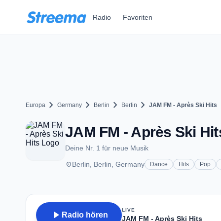
Zum Hauptinhalt springen
Radio
Favoriten
chevron_right
chevron_right
chevron_right
chevron_right
Europa
Germany
Berlin
Berlin
JAM FM - Après Ski Hits
JAM FM - Après Ski Hits
Deine Nr. 1 für neue Musik
place
Berlin, Berlin, Germany
Dance
Hits
Pop
LIVE
play_arrow
Radio hören
JAM FM - Après Ski Hits