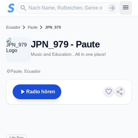
Zum Hauptinhalt springen
Sender suchen
menu
search
arrow_forward
chevron_right
chevron_right
Ecuador
Paute
JPN_979
JPN_979 - Paute
Music and Education...All in one place!
place
Paute, Ecuador
play_arrow
favorite
share
Radio hören