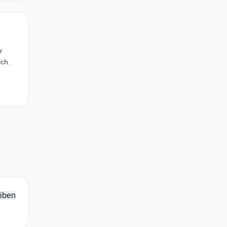
r
ch.
iben