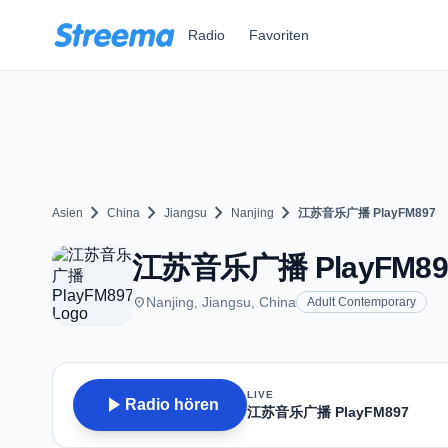
Zum Hauptinhalt springen
Radio
Favoriten
chevron_right
chevron_right
chevron_right
chevron_right
Asien
China
Jiangsu
Nanjing
江苏音乐广播 PlayFM897
江苏音乐广播 PlayFM897 - 
place
Nanjing, Jiangsu, China
Adult Contemporary
LIVE
play_arrow
Radio hören
江苏音乐广播 PlayFM897