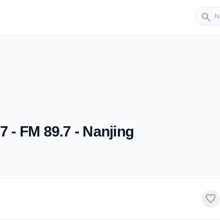
Sender
search
FM 89.7 - Nanjing
favorite