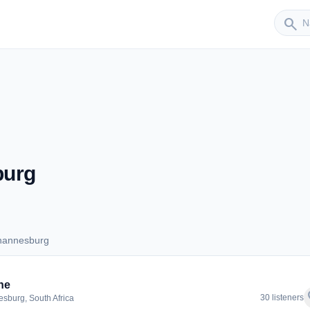
Sender
search
burg
hannesburg
Johannesburg
ne
f
30 listeners
sburg, South Africa