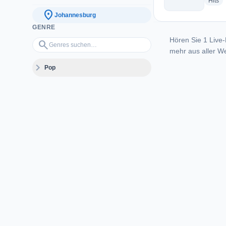
ra
Hits
location_on
Johannesburg
GENRE
Hören Sie 1 Live-
Genres suchen…
search
mehr aus aller We
expand_more
Pop