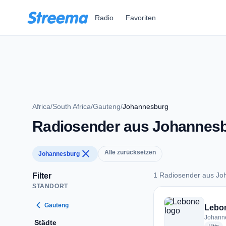
Zum Hauptinhalt springen
Radio
Favoriten
Africa
/
South Africa
/
Gauteng
/
Johannesburg
Radiosender aus Johannes
close
Alle zurücksetzen
Johannesburg
1 Radiosender aus Jo
Filter
STANDORT
1 Radiosender aus 
chevron_left
Gauteng
Lebo
Johanne
Städte