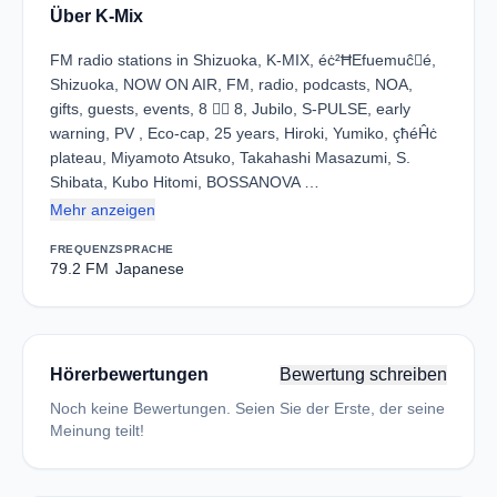
Über K-Mix
FM radio stations in Shizuoka, K-MIX, éċ²ĦEfuemuĉé,
Shizuoka, NOW ON AIR, FM, radio, podcasts, NOA,
gifts, guests, events, 8  8, Jubilo, S-PULSE, early
warning, PV , Eco-cap, 25 years, Hiroki, Yumiko, çħéĤċ­
plateau, Miyamoto Atsuko, Takahashi Masazumi, S.
Shibata, Kubo Hitomi, BOSSANOVA …
Mehr anzeigen
FREQUENZ
SPRACHE
79.2 FM
Japanese
Hörerbewertungen
Bewertung schreiben
Noch keine Bewertungen. Seien Sie der Erste, der seine
Meinung teilt!