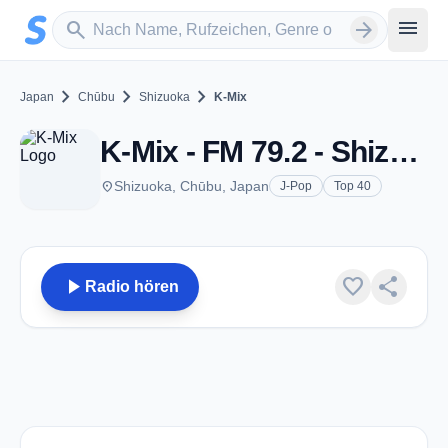
Zum Hauptinhalt springen
Sender suchen
menu
search
arrow_forward
chevron_right
chevron_right
chevron_right
Japan
Chūbu
Shizuoka
K-Mix
K-Mix - FM 79.2 - Shizuoka
place
Shizuoka, Chūbu, Japan
J-Pop
Top 40
play_arrow
favorite
share
Radio hören