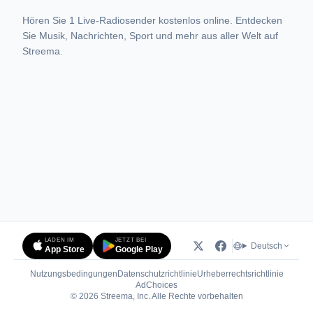
Hören Sie 1 Live-Radiosender kostenlos online. Entdecken
Sie Musik, Nachrichten, Sport und mehr aus aller Welt auf
Streema.
LADEN IM
JETZT BEI
Deutsch
App Store
Google Play
Nutzungsbedingungen
Datenschutzrichtlinie
Urheberrechtsrichtlinie
(öffnet in neuem Tab)
AdChoices
© 2026 Streema, Inc. Alle Rechte vorbehalten