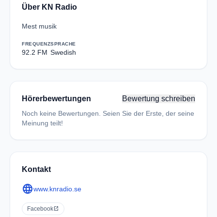
Über KN Radio
Mest musik
FREQUENZ
SPRACHE
92.2 FM
Swedish
Hörerbewertungen
Bewertung schreiben
Noch keine Bewertungen. Seien Sie der Erste, der seine
Meinung teilt!
Kontakt
language
www.knradio.se
Facebook
open_in_new