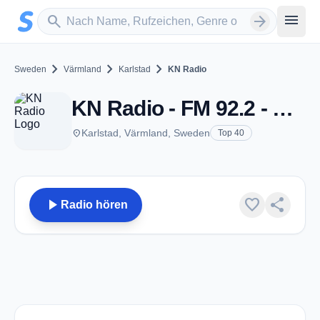
Zum Hauptinhalt springen
Sender suchen
menu
search
arrow_forward
chevron_right
chevron_right
chevron_right
Sweden
Värmland
Karlstad
KN Radio
KN Radio - FM 92.2 - Karlstad
place
Karlstad, Värmland, Sweden
Top 40
play_arrow
favorite
share
Radio hören