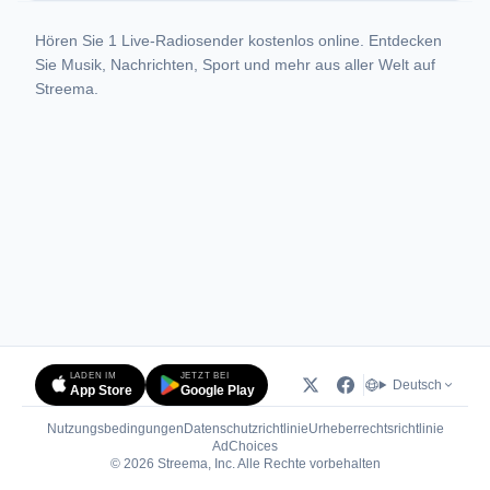
Hören Sie 1 Live-Radiosender kostenlos online. Entdecken
Sie Musik, Nachrichten, Sport und mehr aus aller Welt auf
Streema.
LADEN IM
JETZT BEI
Deutsch
App Store
Google Play
Nutzungsbedingungen
Datenschutzrichtlinie
Urheberrechtsrichtlinie
(öffnet in neuem Tab)
AdChoices
© 2026 Streema, Inc. Alle Rechte vorbehalten