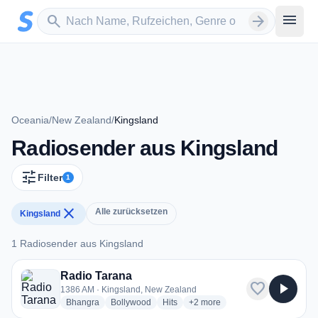
Zum Hauptinhalt springen
Sender suchen
menu
search
arrow_forward
Oceania
/
New Zealand
/
Kingsland
Radiosender aus Kingsland
tune
Filter
1
close
Alle zurücksetzen
Kingsland
1 Radiosender aus Kingsland
1 Radiosender aus Kingsland
Radio Tarana
favorite
play_arrow
1386 AM · Kingsland, New Zealand
radio stations
radio stations
radio stations
more genres for Radio Tarana
Bhangra
Bollywood
Hits
+2
more