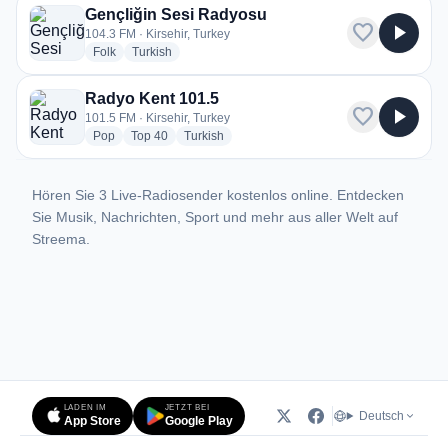
Gençliğin Sesi Radyosu
favorite
play_arrow
104.3 FM · Kirsehir, Turkey
radio stations
radio stations
Folk
Turkish
Radyo Kent 101.5
favorite
play_arrow
101.5 FM · Kirsehir, Turkey
radio stations
radio stations
radio stations
Pop
Top 40
Turkish
Hören Sie 3 Live-Radiosender kostenlos online. Entdecken
Sie Musik, Nachrichten, Sport und mehr aus aller Welt auf
Streema.
LADEN IM
JETZT BEI
Deutsch
App Store
Google Play