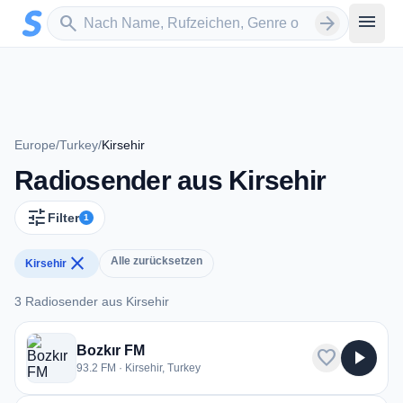
Zum Hauptinhalt springen
Sender suchen
menu
search
arrow_forward
Europe
/
Turkey
/
Kirsehir
Radiosender aus Kirsehir
tune
Filter
1
close
Alle zurücksetzen
Kirsehir
3 Radiosender aus Kirsehir
3 Radiosender aus Kirsehir
Bozkır FM
favorite
play_arrow
93.2 FM · Kirsehir, Turkey