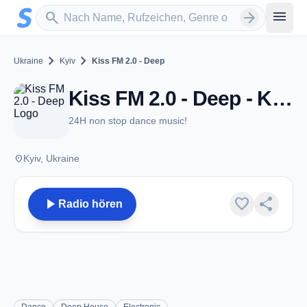
Zum Hauptinhalt springen
Sender suchen
menu
search
arrow_forward
chevron_right
chevron_right
Ukraine
Kyiv
Kiss FM 2.0 - Deep
Kiss FM 2.0 - Deep - Kyiv
24H non stop dance music!
place
Kyiv, Ukraine
play_arrow
favorite
share
Radio hören