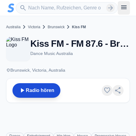
Zum Hauptinhalt springen
Sender suchen
menu
search
arrow_forward
chevron_right
chevron_right
chevron_right
Australia
Victoria
Brunswick
Kiss FM
Kiss FM - FM 87.6 - Brunswick, Vic
Dance Music Australia
place
Brunswick, Victoria, Australia
play_arrow
favorite
share
Radio hören