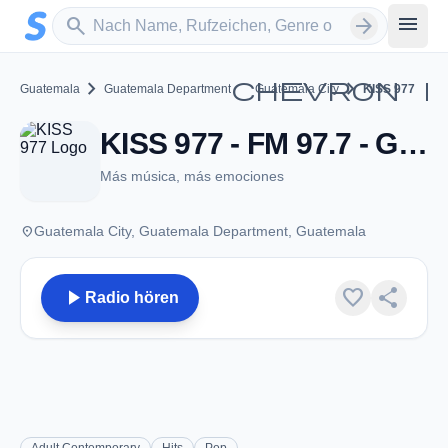
Zum Hauptinhalt springen
Sender suchen
menu
search
arrow_forward
chevron_right
chevron_r
chevron_right
Guatemala
Guatemala Department
Guatemala City
KISS 977
KISS 977 - FM 97.7 - Guatemala City
Más música, más emociones
place
Guatemala City, Guatemala Department, Guatemala
play_arrow
favorite
share
Radio hören