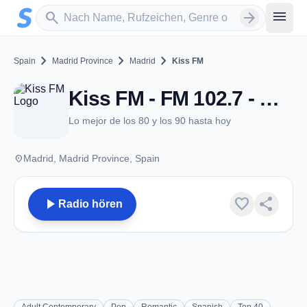
Zum Hauptinhalt springen
Sender suchen
menu
search
arrow_forward
chevron_right
chevron_right
chevron_right
Spain
Madrid Province
Madrid
Kiss FM
Kiss FM - FM 102.7 - Madrid
Lo mejor de los 80 y los 90 hasta hoy
place
Madrid, Madrid Province, Spain
play_arrow
favorite
share
Radio hören