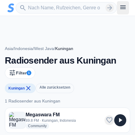
Zum Hauptinhalt springen
Sender suchen
menu
search
arrow_forward
Asia
/
Indonesia
/
West Java
/
Kuningan
Radiosender aus Kuningan
tune
Filter
1
close
Alle zurücksetzen
Kuningan
1 Radiosender aus Kuningan
1 Radiosender aus Kuningan
Megaswara FM
favorite
play_arrow
89.8 FM · Kuningan, Indonesia
radio stations
Community