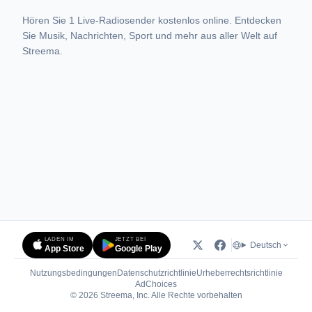
Hören Sie 1 Live-Radiosender kostenlos online. Entdecken
Sie Musik, Nachrichten, Sport und mehr aus aller Welt auf
Streema.
LADEN IM
JETZT BEI
Deutsch
App Store
Google Play
Nutzungsbedingungen
Datenschutzrichtlinie
Urheberrechtsrichtlinie
(öffnet in neuem Tab)
AdChoices
© 2026 Streema, Inc. Alle Rechte vorbehalten