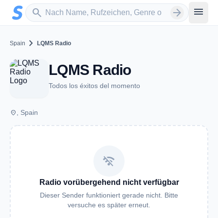
Zum Hauptinhalt springen
Sender suchen
menu
search
arrow_forward
chevron_right
Spain
LQMS Radio
LQMS Radio
Todos los éxitos del momento
place
, Spain
wifi_off
Radio vorübergehend nicht verfügbar
Dieser Sender funktioniert gerade nicht. Bitte
versuche es später erneut.