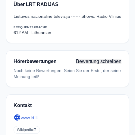
Über LRT RADIJAS
Lietuvos nacionaline televizija ------ Shows: Radio Vilnius
FREQUENZ
SPRACHE
612 AM
Lithuanian
Hörerbewertungen
Bewertung schreiben
Noch keine Bewertungen. Seien Sie der Erste, der seine
Meinung teilt!
Kontakt
language
www.lrt.lt
Wikipedia
open_in_new