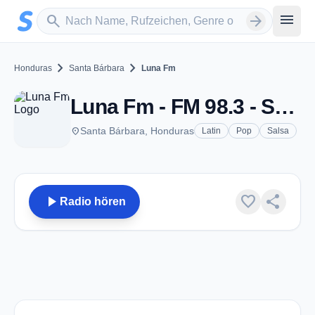
Zum Hauptinhalt springen
Sender suchen
menu
search
arrow_forward
chevron_right
chevron_right
Honduras
Santa Bárbara
Luna Fm
Luna Fm - FM 98.3 - Santa Bárbara
place
Santa Bárbara, Honduras
Latin
Pop
Salsa
play_arrow
favorite
share
Radio hören