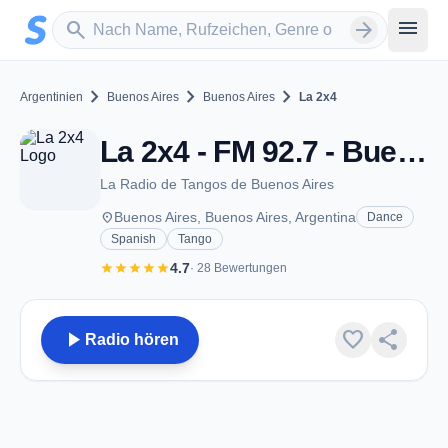
Zum Hauptinhalt springen
Sender suchen
menu
search
arrow_forward
chevron_right
chevron_right
chevron_right
Argentinien
Buenos Aires
Buenos Aires
La 2x4
La 2x4 - FM 92.7 - Buenos Aires
La Radio de Tangos de Buenos Aires
place
Buenos Aires, Buenos Aires, Argentina
Dance
Spanish
Tango
star
star
star
star
star
4.7
· 28 Bewertungen
play_arrow
favorite
share
Radio hören