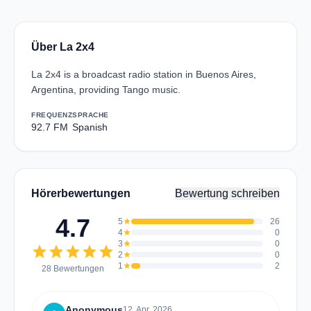
Über La 2x4
La 2x4 is a broadcast radio station in Buenos Aires,
Argentina, providing Tango music.
FREQUENZ
SPRACHE
92.7 FM
Spanish
Hörerbewertungen
Bewertung schreiben
4.7
5
star
26
4
star
0
3
star
0
star
star
star
star
star
2
star
0
1
star
2
28 Bewertungen
Anonymous
12. Apr. 2026