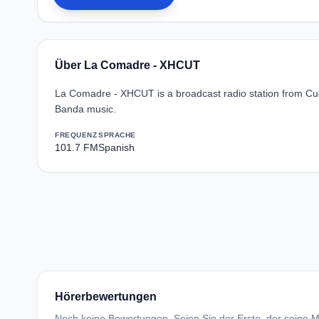
Über La Comadre - XHCUT
La Comadre - XHCUT is a broadcast radio station from Cu
Banda music.
FREQUENZ
SPRACHE
101.7 FM
Spanish
Hörerbewertungen
Noch keine Bewertungen. Seien Sie der Erste, der seine Me