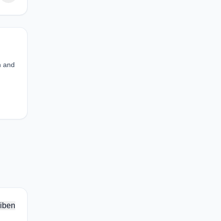
n and
iben