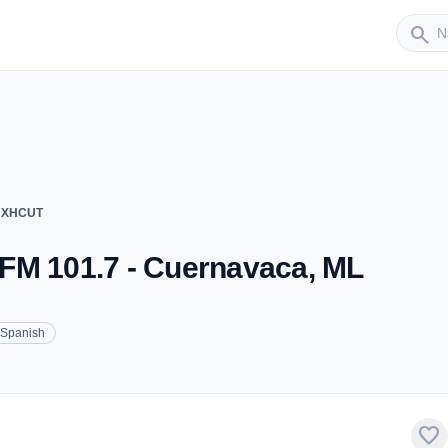
Sender
search
- XHCUT
FM 101.7 - Cuernavaca, ML
Spanish
favorite