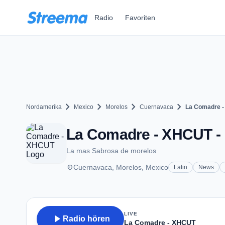
Zum Hauptinhalt springen
Radio
Favoriten
chevron_right
chevron_right
chevron_right
chevron_right
Nordamerika
Mexico
Morelos
Cuernavaca
La Comadre 
La Comadre - XHCUT - 
La mas Sabrosa de morelos
place
Cuernavaca, Morelos, Mexico
Latin
News
LIVE
play_arrow
Radio hören
La Comadre - XHCUT