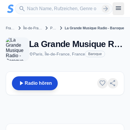
Zum Hauptinhalt springen
Sender suchen
menu
search
arrow_forward
chevron_right
chevron_right
chevron_right
France
Île-de-France
Paris
La Grande Musique Radio - Baroque
La Grande Musique Radio - Baroque - Paris
place
Paris, Île-de-France, France
Baroque
play_arrow
favorite
share
Radio hören