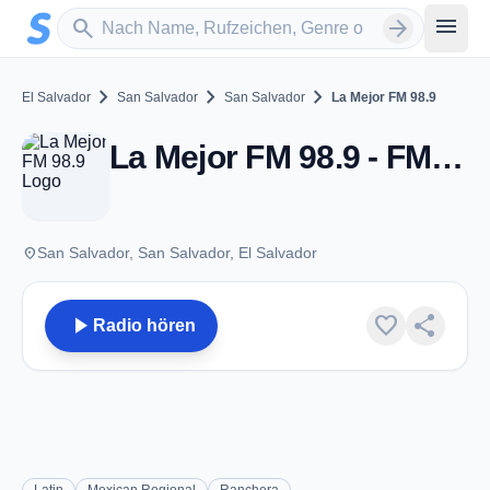
Zum Hauptinhalt springen
Sender suchen
menu
search
arrow_forward
chevron_right
chevron_right
chevron_right
El Salvador
San Salvador
San Salvador
La Mejor FM 98.9
La Mejor FM 98.9 - FM 98.9 - San Salvador
place
San Salvador, San Salvador, El Salvador
play_arrow
favorite
share
Radio hören