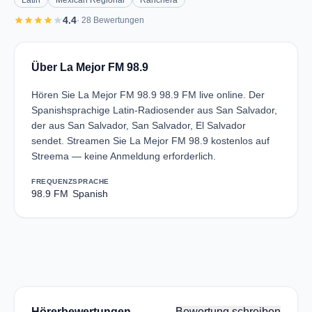
Latin
Mexican Regional
Ranchera
star
star
star
star
star
4.4
· 28 Bewertungen
Über La Mejor FM 98.9
Hören Sie La Mejor FM 98.9 98.9 FM live online. Der
Spanishsprachige Latin-Radiosender aus San Salvador,
der aus San Salvador, San Salvador, El Salvador
sendet. Streamen Sie La Mejor FM 98.9 kostenlos auf
Streema — keine Anmeldung erforderlich.
FREQUENZ
SPRACHE
98.9 FM
Spanish
Hörerbewertungen
Bewertung schreiben