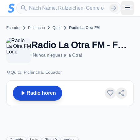
Zum Hauptinhalt springen
Sender suchen
menu
search
arrow_forward
chevron_right
chevron_right
chevron_right
Ecuador
Pichincha
Quito
Radio La Otra FM
Radio La Otra FM - FM 91.3 - Quito
¡Nunca niegues a la Otra!
place
Quito, Pichincha, Ecuador
play_arrow
favorite
share
Radio hören