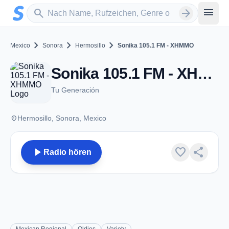
Zum Hauptinhalt springen
Sender suchen
menu
search
arrow_forward
chevron_right
chevron_right
chevron_right
Mexico
Sonora
Hermosillo
Sonika 105.1 FM - XHMMO
Sonika 105.1 FM - XHMMO - FM 105.1 - Hermosillo, SO
Tu Generación
place
Hermosillo, Sonora, Mexico
play_arrow
favorite
share
Radio hören